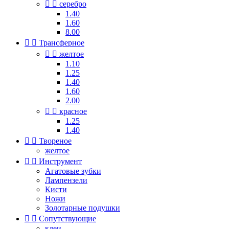


серебро
1.40
1.60
8.00


Трансферное


желтое
1.10
1.25
1.40
1.60
2.00


красное
1.25
1.40


Твореное
желтое


Инструмент
Агатовые зубки
Лампензели
Кисти
Ножи
Золотарные подушки


Сопутствующие
клеи