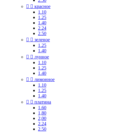
2.50


красное
1.10
1.25
1.40
2.24
2.50


зеленое
1.25
1.40


лунное
1.10
1.25
1.40


лимонное
1.10
1.25
1.40


платина
1.60
1,80
2,00
2.24
2.50