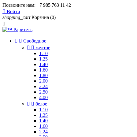
Позвоните нам:
+7 985 763 11 42

Войти
shopping_cart
Корзина
(0)



Свободное


желтое
1.10
1.25
1.40
1.60
1.80
2.00
2.24
2.50
4.00


белое
1.10
1.25
1.40
1.60
2.24