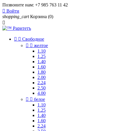
Позвоните нам:
+7 985 763 11 42

Войти
shopping_cart
Корзина
(0)



Свободное


желтое
1.10
1.25
1.40
1.60
1.80
2.00
2.24
2.50
4.00


белое
1.10
1.25
1.40
1.60
2.24