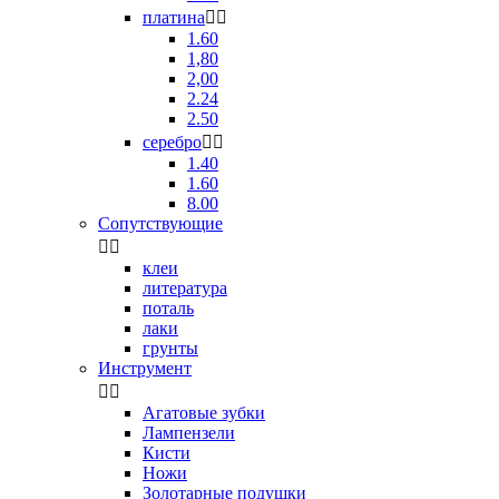
платина


1.60
1,80
2,00
2.24
2.50
серебро


1.40
1.60
8.00
Сопутствующие


клеи
литература
поталь
лаки
грунты
Инструмент


Агатовые зубки
Лампензели
Кисти
Ножи
Золотарные подушки