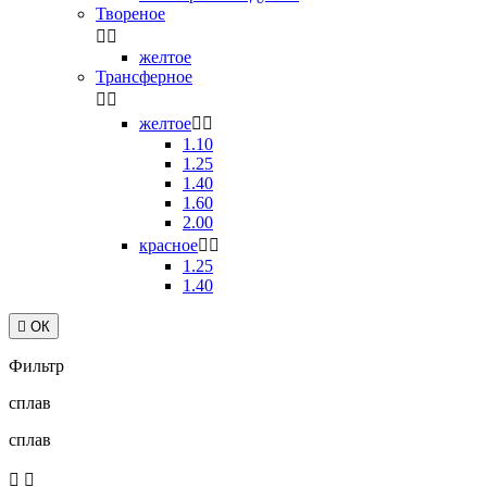
Твореное


желтое
Трансферное


желтое


1.10
1.25
1.40
1.60
2.00
красное


1.25
1.40

ОК
Фильтр
сплав
сплав

