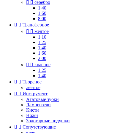


серебро
1.40
1.60
8.00


Трансферное


желтое
1.10
1.25
1.40
1.60
2.00


красное
1.25
1.40


Твореное
желтое


Инструмент
Агатовые зубки
Лампензели
Кисти
Ножи
Золотарные подушки


Сопутствующие
клеи