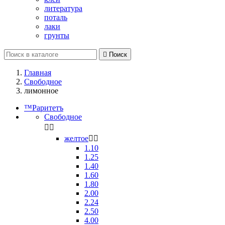
литература
поталь
лаки
грунты

Поиск
Главная
Свободное
лимонное
™Раритетъ
Свободное


желтое


1.10
1.25
1.40
1.60
1.80
2.00
2.24
2.50
4.00