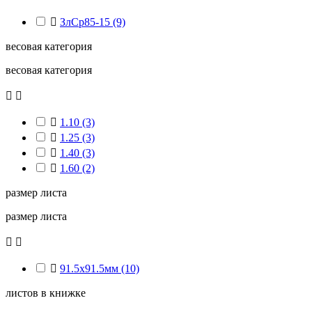

ЗлСр85-15
(9)
весовая категория
весовая категория



1.10
(3)

1.25
(3)

1.40
(3)

1.60
(2)
размер листа
размер листа



91.5х91.5мм
(10)
листов в книжке