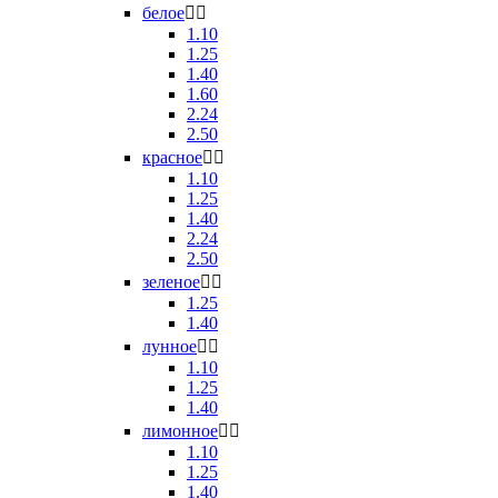
белое


1.10
1.25
1.40
1.60
2.24
2.50
красное


1.10
1.25
1.40
2.24
2.50
зеленое


1.25
1.40
лунное


1.10
1.25
1.40
лимонное


1.10
1.25
1.40