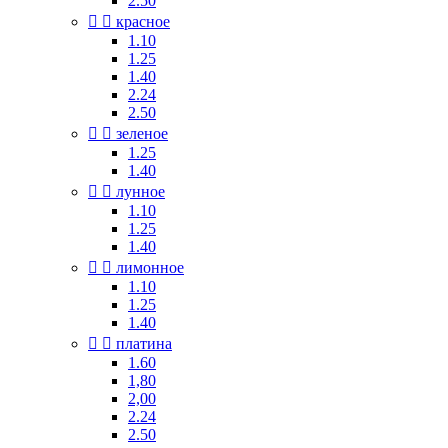
2.50


красное
1.10
1.25
1.40
2.24
2.50


зеленое
1.25
1.40


лунное
1.10
1.25
1.40


лимонное
1.10
1.25
1.40


платина
1.60
1,80
2,00
2.24
2.50