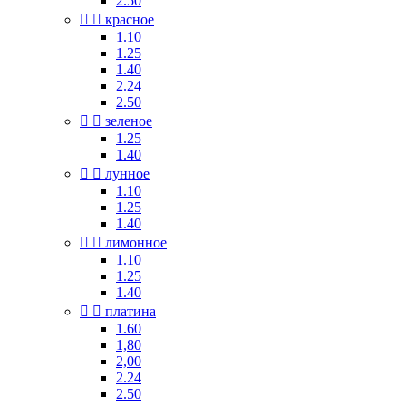
2.50


красное
1.10
1.25
1.40
2.24
2.50


зеленое
1.25
1.40


лунное
1.10
1.25
1.40


лимонное
1.10
1.25
1.40


платина
1.60
1,80
2,00
2.24
2.50