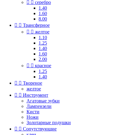


серебро
1.40
1.60
8.00


Трансферное


желтое
1.10
1.25
1.40
1.60
2.00


красное
1.25
1.40


Твореное
желтое


Инструмент
Агатовые зубки
Лампензели
Кисти
Ножи
Золотарные подушки


Сопутствующие
клеи