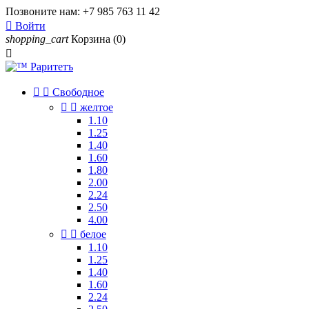
Позвоните нам:
+7 985 763 11 42

Войти
shopping_cart
Корзина
(0)



Свободное


желтое
1.10
1.25
1.40
1.60
1.80
2.00
2.24
2.50
4.00


белое
1.10
1.25
1.40
1.60
2.24