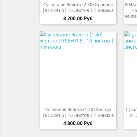
Сусальное Золото (2.50) Красное
В НА

Быстрый просмотр
|91.5х91.5| 10 Листов | 1 Книжка
Но
Чехле
8 200,00 Руб
Сусальное Золото (1.40) Желтое
Суса

Быстрый просмотр
|91.5х91.5| 10 Листов | 1 Книжка
| 91.
4 800,00 Руб