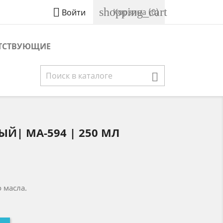
shopping_cart

Корзина
(0)
Войти
ТСТВУЮЩИЕ

Й| МА-594 | 250 МЛ
 масла.