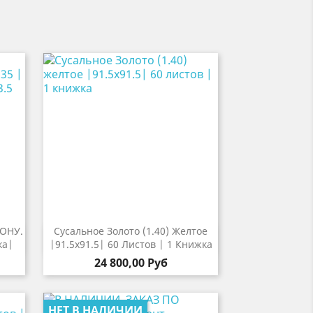
ОНУ.
Сусальное Золото (1.40) Желтое

р
Быстрый просмотр
ка|
|91.5х91.5| 60 Листов | 1 Книжка
24 800,00 Руб
НЕТ В НАЛИЧИИ