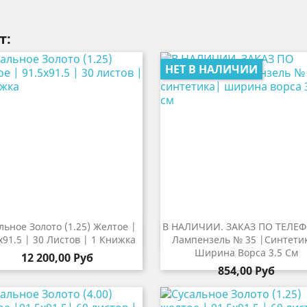
т:
НЕТ В НАЛИЧИИ
льное Золото (1.25) Желтое |
В НАЛИЧИИ. ЗАКАЗ ПО ТЕЛЕФ


Быстрый просмотр
Быстрый просмот
х91.5 | 30 Листов | 1 Книжка
Лампензель № 35 |синтети
Ширина Ворса 3.5 См
12 200,00 Руб
854,00 Руб