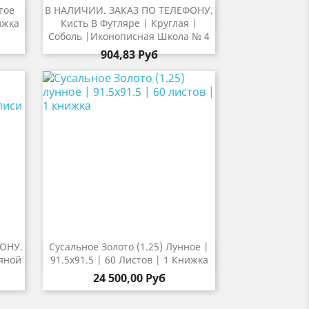
тое
В НАЛИЧИИ. ЗАКАЗ ПО ТЕЛЕФОНУ.

р
Быстрый просмотр
ижка
Кисть В Футляре | Круглая |
Соболь |Иконописная Школа № 4
904,83 Руб
ОНУ.
Сусальное Золото (1.25) Лунное |

р
Быстрый просмотр
яной
91.5х91.5 | 60 Листов | 1 Книжка
24 500,00 Руб