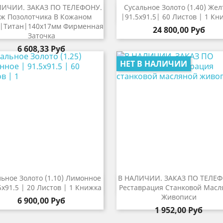
ЛИЧИИ. ЗАКАЗ ПО ТЕЛЕФОНУ.
Сусальное Золото (1.40) Жел


Быстрый просмотр
Быстрый просмот
ж Позолотчика В Кожаном
|91.5х91.5| 60 Листов | 1 Кн
|Титан|140х17мм Фирменная
24 800,00 Руб
Заточка
6 608,33 Руб
НЕТ В НАЛИЧИИ
льное Золото (1.10) Лимонное
В НАЛИЧИИ. ЗАКАЗ ПО ТЕЛЕФ


Быстрый просмотр
Быстрый просмот
5х91.5 | 20 Листов | 1 Книжка
Реставрация Станковой Масл
Живописи
6 900,00 Руб
1 952,00 Руб